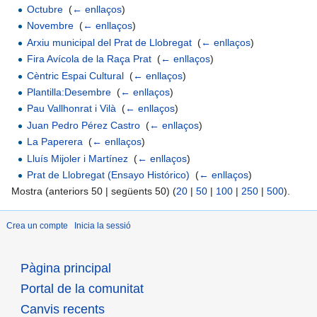
Octubre
‎
(
← enllaços
)
Novembre
‎
(
← enllaços
)
Arxiu municipal del Prat de Llobregat
‎
(
← enllaços
)
Fira Avícola de la Raça Prat
‎
(
← enllaços
)
Cèntric Espai Cultural
‎
(
← enllaços
)
Plantilla:Desembre
‎
(
← enllaços
)
Pau Vallhonrat i Vilà
‎
(
← enllaços
)
Juan Pedro Pérez Castro
‎
(
← enllaços
)
La Paperera
‎
(
← enllaços
)
Lluís Mijoler i Martínez
‎
(
← enllaços
)
Prat de Llobregat (Ensayo Histórico)
‎
(
← enllaços
)
Mostra (anteriors 50 | següents 50) (
20
|
50
|
100
|
250
|
500
).
Crea un compte
Inicia la sessió
Pàgina principal
Portal de la comunitat
Canvis recents