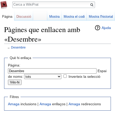
Cerca
Pàgina
Discussió
Mostra
Mostra el codi
Mostra l'historial
Pàgines que enllacen amb
Ajuda
«Desembre»
←
Desembre
Jump
Jump
Què hi enllaça
to
to
Pàgina:
navigation
search
Espai
de noms:
Inverteix la selecció
Filtres
Amaga
inclusions |
Amaga
enllaços |
Amaga
redireccions