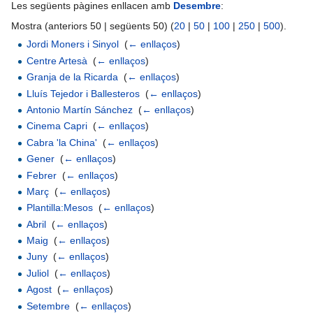
Les següents pàgines enllacen amb
Desembre
:
Mostra (anteriors 50 | següents 50) (
20
|
50
|
100
|
250
|
500
).
Jordi Moners i Sinyol
‎
(
← enllaços
)
Centre Artesà
‎
(
← enllaços
)
Granja de la Ricarda
‎
(
← enllaços
)
Lluís Tejedor i Ballesteros
‎
(
← enllaços
)
Antonio Martín Sánchez
‎
(
← enllaços
)
Cinema Capri
‎
(
← enllaços
)
Cabra 'la China'
‎
(
← enllaços
)
Gener
‎
(
← enllaços
)
Febrer
‎
(
← enllaços
)
Març
‎
(
← enllaços
)
Plantilla:Mesos
‎
(
← enllaços
)
Abril
‎
(
← enllaços
)
Maig
‎
(
← enllaços
)
Juny
‎
(
← enllaços
)
Juliol
‎
(
← enllaços
)
Agost
‎
(
← enllaços
)
Setembre
‎
(
← enllaços
)