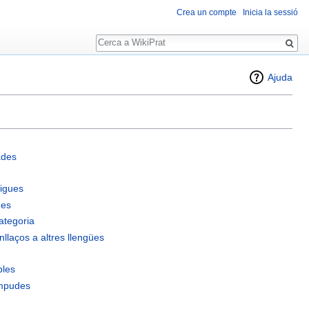
Crea un compte
Inicia la sessió
Cerca
Ajuda
ades
igues
des
ategoria
llaços a altres llengües
bles
ompudes