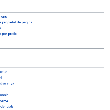
cions
 propietat de pàgina
s
 per prefix
ctius
ri
ntrasenya
imonis
senya
edencials