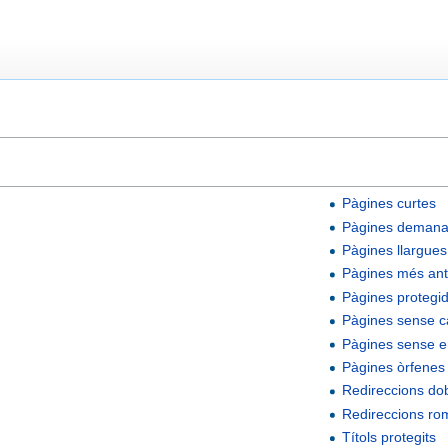
Pàgines curtes
Pàgines deman
Pàgines llargues
Pàgines més ant
Pàgines protegi
Pàgines sense c
Pàgines sense en
Pàgines òrfenes
Redireccions do
Redireccions r
Títols protegits