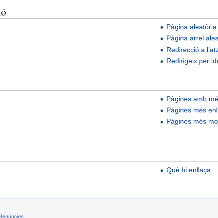
ió
Pàgina aleatòria
Pàgina arrel alea
Redirecció a l’at
Redirigeix per ide
Pàgines amb més
Pàgines més enl
Pàgines més mod
Què hi enllaça
Renúncies