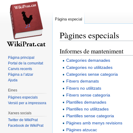
Pàgina especial
Pàgines especials
Informes de manteniment
Jump
Jump
to
to
Pàgina principal
Categories demanades
navigation
search
Portal de la comunitat
Categories no utilitzades
Canvis recents
Categories sense categoria
Pàgina a l’atzar
Ajuda
Fitxers demanats
Fitxers no utilitzats
Eines
Fitxers sense categoria
Pàgines especials
Plantilles demanades
Versió per a impressora
Plantilles no utilitzades
Xarxes socials
Plantilles sense categoria
Twitter de WikiPrat
Pàgines amb menys revisions
Facebook de WikiPrat
Pàgines atzucac