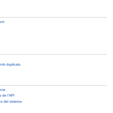
ent
 amb duplicats
ncia
 de l'API
es del sistema