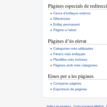
Pàgines especials de redirecc
Cerca d'enllaços externs
Diferències
Enllaç permanent
Pàgina a l’atzar
Pàgines d’ús elevat
Categories més utilitzades
Fitxers més enllaçats
Plantilles més incloses
Pàgines amb més categories
Eines per a les pàgines
Comparar pàgines
Exportació de pàgines
Política de privadesa
Quant al projecte WikiPrat