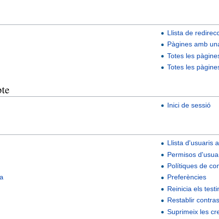
Llista de redirec
Pàgines amb una
Totes les pàgine
Totes les pàgines
pte
Inici de sessió
Llista d'usuaris a
Permisos d'usua
Polítiques de co
ca
Preferències
Reinicia els test
Restablir contra
Suprimeix les cr