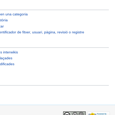
 en una categoria
tòria
zar
ntificador de fitxer, usuari, pàgina, revisió o registre
 interwikis
laçades
ificades