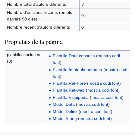
Nombre total d'autors diferents
3
Nombre d'edicions recents (en els
0
darrers 90 dies)
Nombre recent d'autors diferents
0
Propietats de la pàgina
plantilles incloses
Plantilla:Data consulta
(
mostra codi
(8)
font
)
Plantilla:Infotaula persona
(
mostra codi
font
)
Plantilla:Ref-llibre
(
mostra codi font
)
Plantilla:Ref-web
(
mostra codi font
)
Plantilla:Viquipèdia
(
mostra codi font
)
Mòdul:Data
(
mostra codi font
)
Mòdul:Delink
(
mostra codi font
)
Mòdul:String
(
mostra codi font
)