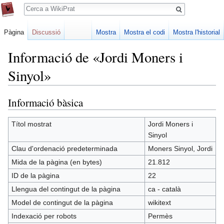
Cerca
Pàgina
Discussió
Mostra
Mostra el codi
Mostra l'historial
Informació de «Jordi Moners i
Sinyol»
Informació bàsica
Jump
Jump
to
to
navigation
search
Títol mostrat
Jordi Moners i
Sinyol
Clau d'ordenació predeterminada
Moners Sinyol, Jordi
Mida de la pàgina (en bytes)
21.812
ID de la pàgina
22
Llengua del contingut de la pàgina
ca - català
Model de contingut de la pàgina
wikitext
Indexació per robots
Permès