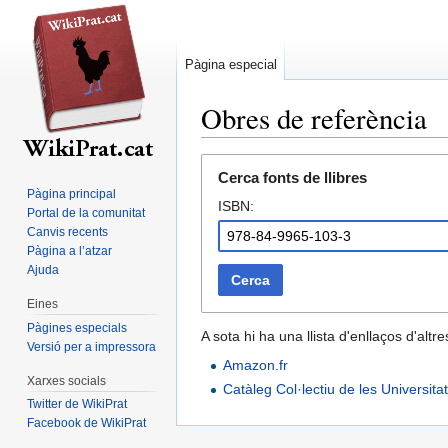
Pàgina especial
Obres de referència
Jump
Jump
Cerca fonts de llibres
to
to
Pàgina principal
ISBN:
navigation
search
Portal de la comunitat
Canvis recents
Pàgina a l’atzar
Ajuda
Cerca
Eines
Pàgines especials
A sota hi ha una llista d'enllaços d'alt
Versió per a impressora
Amazon.fr
Xarxes socials
Catàleg Col·lectiu de les Universit
Twitter de WikiPrat
Facebook de WikiPrat