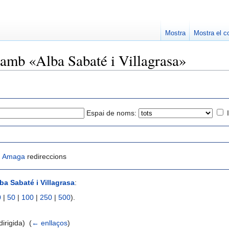
Mostra
Mostra el c
 amb «Alba Sabaté i Villagrasa»
Espai de noms:
|
Amaga
redireccions
ba Sabaté i Villagrasa
:
0
|
50
|
100
|
250
|
500
).
irigida) ‎
(
← enllaços
)