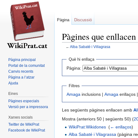
Pàgina
Discussió
Pàgines que enllacen
←
Alba Sabaté i Villagrasa
Jump
Jump
Què hi enllaça
Pàgina principal
to
to
Portal de la comunitat
Pàgina:
navigation
search
Canvis recents
Pàgina a l’atzar
Ajuda
Filtres
Eines
Amaga
inclusions |
Amaga
enllaços 
Pàgines especials
Versió per a impressora
Les següents pàgines enllacen amb
Al
Xarxes socials
Mostra (anteriors 50 | següents 50) (
2
Twitter de WikiPrat
WikiPrat:Wikidones
‎
(
← enllaços
)
Facebook de WikiPrat
Alba Sabaté i Vilagrassa
(pàgina red