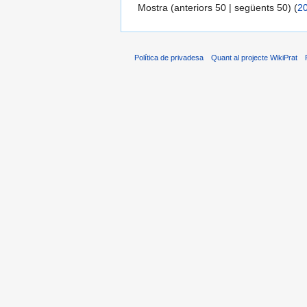
Mostra (anteriors 50 | següents 50) (
2
Política de privadesa
Quant al projecte WikiPrat