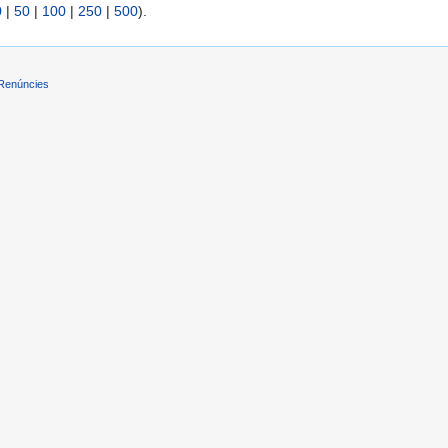
0
|
50
|
100
|
250
|
500
).
Renúncies