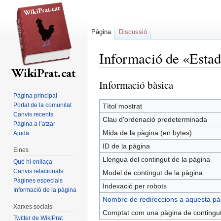
Pàgina
Discussió
Informació de «Estadi
Informació bàsica
Jump
Jump
to
to
Pàgina principal
navigation
search
Portal de la comunitat
Títol mostrat
Canvis recents
Clau d'ordenació predeterminada
Pàgina a l’atzar
Mida de la pàgina (en bytes)
Ajuda
ID de la pàgina
Eines
Llengua del contingut de la pàgina
Què hi enllaça
Canvis relacionats
Model de contingut de la pàgina
Pàgines especials
Indexació per robots
Informació de la pàgina
Nombre de redireccions a aquesta pà
Xarxes socials
Comptat com una pàgina de contingu
Twitter de WikiPrat