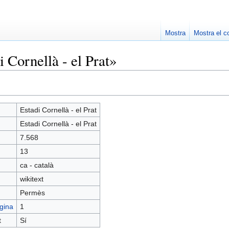
Mostra
Mostra el c
 Cornellà - el Prat»
Estadi Cornellà - el Prat
Estadi Cornellà - el Prat
7.568
13
ca - català
wikitext
Permès
gina
1
t
Sí