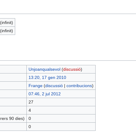
infinit)
infinit)
Unjoanqualsevol
(
discussió
)
13:20, 17 gen 2010
Frange
(
discussió
|
contribucions
)
07:46, 2 jul 2012
27
4
rers 90 dies)
0
0