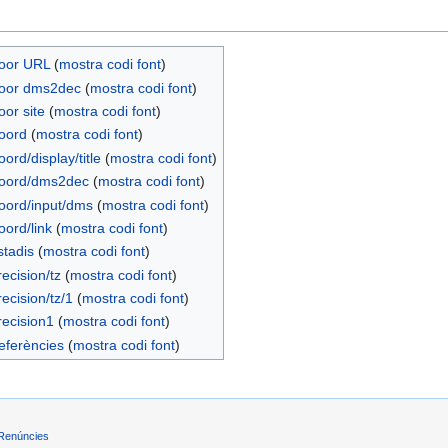
Coor URL
(
mostra codi font
)
:Coor dms2dec
(
mostra codi font
)
oor site
(
mostra codi font
)
Coord
(
mostra codi font
)
oord/display/title
(
mostra codi font
)
:Coord/dms2dec
(
mostra codi font
)
Coord/input/dms
(
mostra codi font
)
oord/link
(
mostra codi font
)
stadis
(
mostra codi font
)
recision/tz
(
mostra codi font
)
recision/tz/1
(
mostra codi font
)
Precision1
(
mostra codi font
)
Referències
(
mostra codi font
)
Renúncies