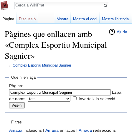
Cerca
Pàgina
Discussió
Mostra
Mostra el codi
Mostra l'historial
Pàgines que enllacen amb
Ajuda
«Complex Esportiu Municipal
Sagnier»
←
Complex Esportiu Municipal Sagnier
Jump
Jump
Què hi enllaça
to
to
Pàgina:
navigation
search
Espai
de noms:
Inverteix la selecció
Filtres
Amaga
inclusions |
Amaga
enllaços |
Amaga
redireccions