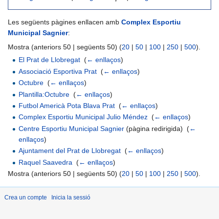
Les següents pàgines enllacen amb
Complex Esportiu
Municipal Sagnier
:
Mostra (anteriors 50 | següents 50) (
20
|
50
|
100
|
250
|
500
).
El Prat de Llobregat
‎
(
← enllaços
)
Associació Esportiva Prat
‎
(
← enllaços
)
Octubre
‎
(
← enllaços
)
Plantilla:Octubre
‎
(
← enllaços
)
Futbol Americà Pota Blava Prat
‎
(
← enllaços
)
Complex Esportiu Municipal Julio Méndez
‎
(
← enllaços
)
Centre Esportiu Municipal Sagnier
(pàgina redirigida) ‎
(
←
enllaços
)
Ajuntament del Prat de Llobregat
‎
(
← enllaços
)
Raquel Saavedra
‎
(
← enllaços
)
Mostra (anteriors 50 | següents 50) (
20
|
50
|
100
|
250
|
500
).
Crea un compte
Inicia la sessió