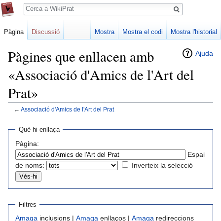
Cerca
Pàgina
Discussió
Mostra
Mostra el codi
Mostra l'historial
Pàgines que enllacen amb
Ajuda
«Associació d'Amics de l'Art del
Prat»
←
Associació d'Amics de l'Art del Prat
Jump
Jump
Què hi enllaça
to
to
Pàgina:
navigation
search
Espai
de noms:
Inverteix la selecció
Filtres
Amaga
inclusions |
Amaga
enllaços |
Amaga
redireccions