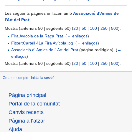
Les següents pàgines enllacen amb
Associació d'Amics de
l'Art del Prat
:
Mostra (anteriors 50 | següents 50) (
20
|
50
|
100
|
250
|
500
).
Fira Avícola de la Raça Prat
‎
(
← enllaços
)
Fitxer:Cartell 41a Fira Avícola.jpg
‎
(
← enllaços
)
Associació d' Amics de l' Art del Prat
(pàgina redirigida) ‎
(
←
enllaços
)
Mostra (anteriors 50 | següents 50) (
20
|
50
|
100
|
250
|
500
).
Crea un compte
Inicia la sessió
Pàgina principal
Portal de la comunitat
Canvis recents
Pàgina a l’atzar
Ajuda