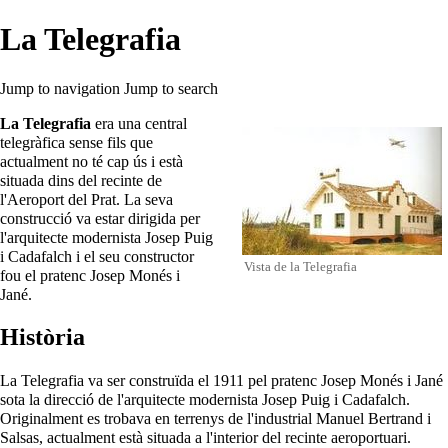
La Telegrafia
Jump to navigation
Jump to search
La Telegrafia
era una central
telegràfica sense fils que
actualment no té cap ús i està
situada dins del recinte de
l'
Aeroport del Prat
. La seva
construcció va estar dirigida per
l'arquitecte modernista Josep Puig
i Cadafalch i el seu constructor
Vista de la Telegrafia
fou el pratenc
Josep Monés i
Jané
.
Història
La Telegrafia va ser construïda el
1911
pel pratenc
Josep Monés i Jané
sota la direcció de l'arquitecte modernista Josep Puig i Cadafalch.
Originalment es trobava en terrenys de l'industrial
Manuel Bertrand i
Salsas
, actualment està situada a l'interior del recinte
aeroportuari
.