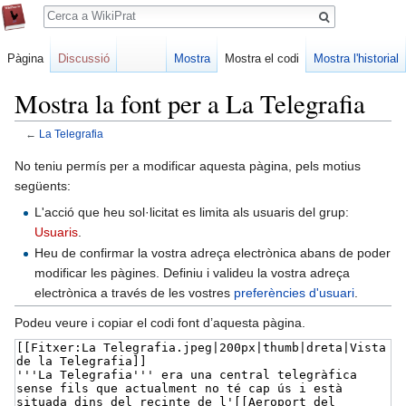
Cerca
Pàgina
Discussió
Mostra
Mostra el codi
Mostra l'historial
Mostra la font per a La Telegrafia
←
La Telegrafia
Jump
Jump
No teniu permís per a modificar aquesta pàgina, pels motius
to
to
següents:
navigation
search
L'acció que heu sol·licitat es limita als usuaris del grup:
Usuaris
.
Heu de confirmar la vostra adreça electrònica abans de poder
modificar les pàgines. Definiu i valideu la vostra adreça
electrònica a través de les vostres
preferències d'usuari
.
Podeu veure i copiar el codi font d’aquesta pàgina.