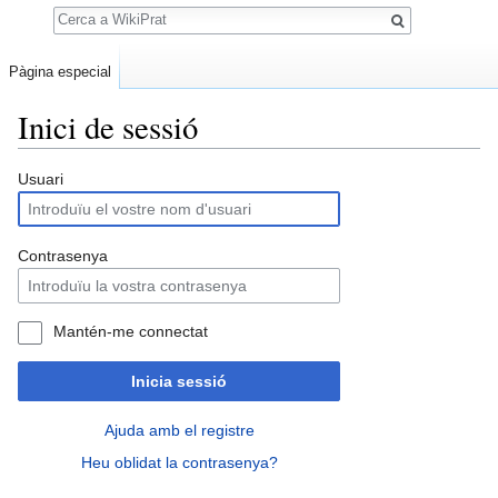
Cerca
Pàgina especial
Inici de sessió
Jump
Jump
Usuari
to
to
navigation
search
Contrasenya
Mantén-me connectat
Inicia sessió
Ajuda amb el registre
Heu oblidat la contrasenya?