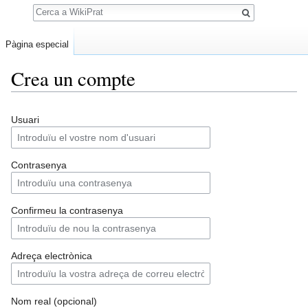
Cerca
Pàgina especial
Crea un compte
Jump
Jump
Usuari
to
to
navigation
search
Contrasenya
Confirmeu la contrasenya
Adreça electrònica
Nom real (opcional)