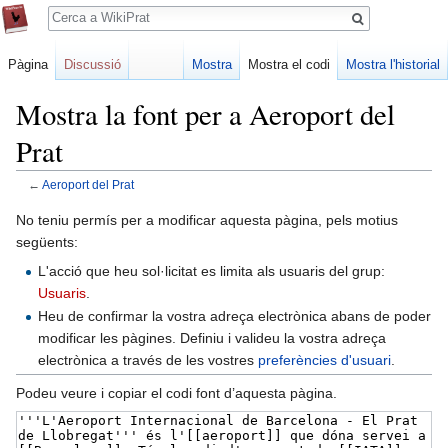
Cerca
Pàgina
Discussió
Mostra
Mostra el codi
Mostra l'historial
Mostra la font per a Aeroport del
Prat
←
Aeroport del Prat
Jump
Jump
No teniu permís per a modificar aquesta pàgina, pels motius
to
to
següents:
navigation
search
L'acció que heu sol·licitat es limita als usuaris del grup:
Usuaris
.
Heu de confirmar la vostra adreça electrònica abans de poder
modificar les pàgines. Definiu i valideu la vostra adreça
electrònica a través de les vostres
preferències d'usuari
.
Podeu veure i copiar el codi font d’aquesta pàgina.