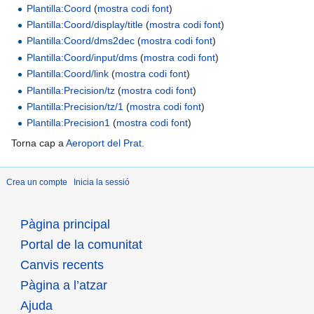
Plantilla:Coord
(
mostra codi font
)
Plantilla:Coord/display/title
(
mostra codi font
)
Plantilla:Coord/dms2dec
(
mostra codi font
)
Plantilla:Coord/input/dms
(
mostra codi font
)
Plantilla:Coord/link
(
mostra codi font
)
Plantilla:Precision/tz
(
mostra codi font
)
Plantilla:Precision/tz/1
(
mostra codi font
)
Plantilla:Precision1
(
mostra codi font
)
Torna cap a
Aeroport del Prat
.
Crea un compte
Inicia la sessió
Pàgina principal
Portal de la comunitat
Canvis recents
Pàgina a l’atzar
Ajuda